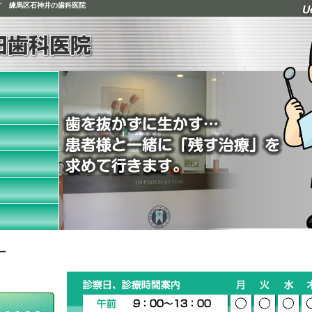
す 練馬区
石神井
の
歯科
医院